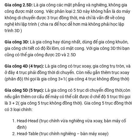
Gia công 2.5D:
Là gia công các mặt phẳng và nghiêng, không gia
công được mặt cong. Việc phân loại 2.5D này không hẳn là do máy
không di chuyển được 3 trục đồng thời, mà chỉ là vấn đề về công
nghệ khi lập trình ( chia ra để học dễ hơn mà không phải học lập
trình 3D )
Gia công 3D:
Là gia công hay dùng nhất, dùng để gia công khuôn,
gia công chi tiết có độ lồi lõm, có mặt cong. Với gia công 3D thì bạn
cũng có thể gia công được 2D và 2.5D
Gia công 4D (4 trục):
Là gia công có trục xoay, gia công trụ tròn, và
ở đây 4 trục phải đồng thời di chuyển. Còn nếu gắn thêm trục xoay
(phân độ) thì gọi là gia công 3+1( gia công 4 trục không đồng thời)
Gia công 5D (5 trục):
Là gia công có 5 trục di chuyển đồng thời,còn
nếu gắn thêm cơ cấu để máy có thể cắt được ở chế độ 5 trục thì gọi
là 3 + 2( gia công 5 trục không đồng thời). Gia công 5 trục đồng thời
có 3 loại chính:
Head-Head (trục chính vừa nghiêng vừa xoay, bàn máy cố
định)
Head-Table (trục chính nghiêng – bàn máy xoay)