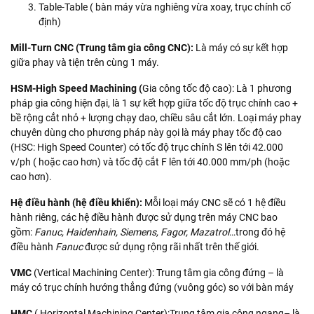
Table-Table ( bàn máy vừa nghiêng vừa xoay, trục chính cố
định)
Mill-Turn CNC (Trung tâm gia công CNC):
Là máy có sự kết hợp
giữa phay và tiện trên cùng 1 máy.
HSM-High Speed Machining (
Gia công tốc độ cao): Là 1 phương
pháp gia công hiện đại, là 1 sự kết hợp giữa tốc độ trục chính cao +
bề rộng cắt nhỏ + lượng chạy dao, chiều sâu cắt lớn. Loại máy phay
chuyên dùng cho phương pháp này gọi là máy phay tốc độ cao
(HSC: High Speed Counter) có tốc độ trục chính S lên tới 42.000
v/ph ( hoặc cao hơn) và tốc độ cắt F lên tới 40.000 mm/ph (hoặc
cao hơn).
Hệ điều hành (hệ điều khiển):
Mỗi loại máy CNC sẽ có 1 hệ điều
hành riêng, các hệ điều hành được sử dụng trên máy CNC bao
gồm:
Fanuc, Haidenhain, Siemens, Fagor, Mazatrol
…trong đó hệ
điều hành
Fanuc
được sử dụng rộng rãi nhất trên thế giới.
VMC
(Vertical Machining Center): Trung tâm gia công đứng – là
máy có trục chính hướng thẳng đứng (vuông góc) so với bàn máy
HMC
( Horizontal Machining Center):Trung tâm gia công ngang– là