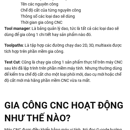
Tên các nguyên công
Chế độ cắt của từng nguyên công
Thông số các loại dao sẽ dùng
Thời gian gia công CNC
Tool manager
: Là bảng quản lý dao, tức là tất cả các loại dao sẽ
dùng để gia công 1 chi tiết hay sản phẩm nào đó.
Toolpaths
: Là tập hợp các đường chạy dao 2D, 3D, multiaxis được
tích hợp trên phần mềm gia công.
Test Cut
: Cũng là chạy gia công 1 sản phẩm thực tế trên máy CNC
sau khi đã lập trình trên phần mềm máy tính. Nhưng thường dùng
để kiểm tra chế độ cắt cho một loại phôi mới, dao cụ mới hoặc chế
độ cắt mới mà hãng phần mềm CNC vừa ra mắt.
GIA CÔNG CNC HOẠT ĐỘNG
NHƯ THẾ NÀO?
Máy CNC được điều khiển bằng máy vi tính. Nó đọc G-code hướng