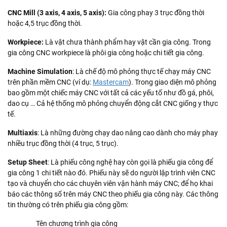
CNC Mill (3 axis, 4 axis, 5 axis):
Gia công phay 3 trục đồng thời
hoặc 4,5 trục đồng thời.
Workpiece:
Là vật chưa thành phẩm hay vật cần gia công. Trong
gia công CNC workpiece là phôi gia công hoặc chi tiết gia công.
Machine Simulation
: Là chế độ mô phỏng thực tế chạy máy CNC
trên phần mềm CNC (ví dụ:
Mastercam
). Trong giao diện mô phỏng
bao gồm một chiếc máy CNC với tất cả các yếu tố như đồ gá, phôi,
dao cụ … Cả hệ thống mô phỏng chuyển động cắt CNC giống y thực
tế.
Multiaxis
: Là những đường chạy dao nâng cao dành cho máy phay
nhiều trục đồng thời (4 trục, 5 trục).
Setup Sheet
: Là phiếu công nghệ hay còn gọi là phiếu gia công để
gia công 1 chi tiết nào đó. Phiếu này sẽ do người lập trình viên CNC
tạo và chuyển cho các chuyên viên vận hành máy CNC; để họ khai
báo các thông số trên máy CNC theo phiếu gia công này. Các thông
tin thường có trên phiếu gia công gồm:
Tên chương trình gia công