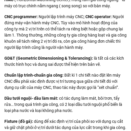
máy có trục chính nằm ngang ( song song) so với bàn máy.
CNC programmer:
Người lập trình máy CNC
; CNC operator:
Người
đứng máy-vận hành máy CNC
.
Tùy vào mô hình hoạt động của
công ty mà 2 vị trí trên có thể tách ra riêng biệt hoặc gộp chung lại
làm 1. Thông thường, những công ty gia công hàng loạt và gia công
khuôn sẽ tách riêng 2 vị trí đó ra, còn gia công hàng đơn chiếc thì
người lập trình cũng là người vận hành máy.
GD&T (Geometric Dimensioning & Tolerancing):
là tất cả các kích
thước hình học và dung sai được thể hiện trên bản vẽ.
Chuẩn lập trình-chuẩn gia công:
Bất kì 1 chi tiết nào đặt lên máy
CNC đều phải xác định được vị trí tương qua giữa chi tiết đó với
dụng cụ cắt của máy CNC, thao tác này được gọi là “xét chuẩn”.
Dầu tưới nguội- dầu làm mát:
có tác dụng làm mát, bôi trơn, tẩy
rửa… trong quá trình gia công, có 2 loại dầu tưới nguội phổ biến là
loại pha nước và loại không pha nước.
Fixture (đồ gá):
dùng để xác định vị trí của phôi so với dụng cụ cắt
và giữ chặt phôi ở vị trí dưới tác dụng của lực cắt trong khi gia công.