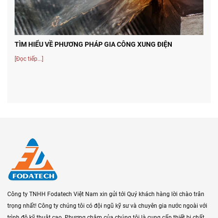
TÌM HIỂU VỀ PHƯƠNG PHÁP GIA CÔNG XUNG ĐIỆN
[Đọc tiếp...]
Công ty TNHH Fodatech Việt Nam xin gửi tới Quý khách hàng lời chào trân
trọng nhất! Công ty chúng tôi có đội ngũ kỹ sư và chuyên gia nước ngoài với
trình độ kỹ thuật cao. Phương châm của chúng tôi là cung cấp thiết bị chất