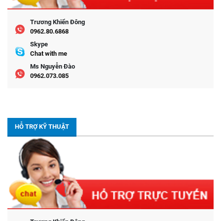
Trương Khiển Đông
0962.80.6868
Skype
Chat with me
Ms Nguyễn Đào
0962.073.085
HỖ TRỢ KỸ THUẬT