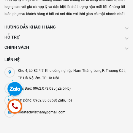
lượng cao với giá cả hợp lý và đặc biệt là chất lượng hậu mãi tốt. Chúng tôi
luôn phục vụ khách hàng ở bất cứ nơi đâu với thời gian có mặt nhanh nhất.
HƯỚNG DẪN KHÁCH HÀNG
HỖ TRỢ
CHÍNH SÁCH
LIÊN HỆ
Kho 4, Lô B2-4-7, Khu công nghiệp Nam Thăng Long,P. Thượng Cát ,
TP Hà Nội.êm- TP Hà Nội
Mrs Đào: 0962.073.085( Zalo,Fb)
Mr Đông: 0962.80.6868( Zalo, Fb)
fodatechvietnam@gmail.com