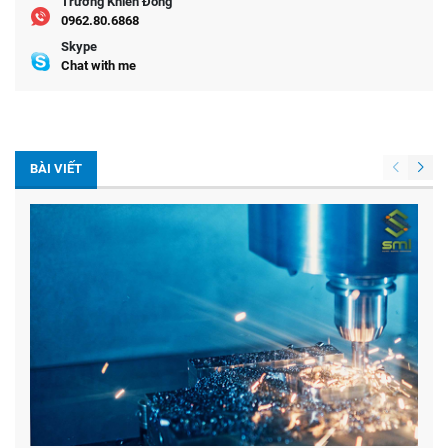
Trương Khiển Đông
0962.80.6868
Skype
Chat with me
BÀI VIẾT