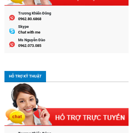
Trương Khiển Đông
0962.80.6868
Skype
Chat with me
Ms Nguyễn Đào
0962.073.085
HỖ TRỢ KỸ THUẬT