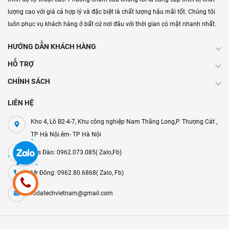
lượng cao với giá cả hợp lý và đặc biệt là chất lượng hậu mãi tốt. Chúng tôi
luôn phục vụ khách hàng ở bất cứ nơi đâu với thời gian có mặt nhanh nhất.
HƯỚNG DẪN KHÁCH HÀNG
HỖ TRỢ
CHÍNH SÁCH
LIÊN HỆ
Kho 4, Lô B2-4-7, Khu công nghiệp Nam Thăng Long,P. Thượng Cát ,
TP Hà Nội.êm- TP Hà Nội
Mrs Đào: 0962.073.085( Zalo,Fb)
Mr Đông: 0962.80.6868( Zalo, Fb)
fodatechvietnam@gmail.com