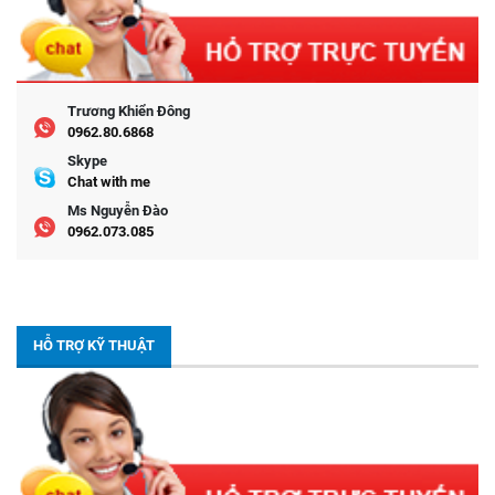
Trương Khiển Đông
0962.80.6868
Skype
Chat with me
Ms Nguyễn Đào
0962.073.085
HỖ TRỢ KỸ THUẬT