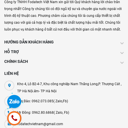
Công ty TNHH Fodatech Việt Nam xin gửi tới Quý khách hàng lời chào trân
trọng nhất! Công ty chúng tôi có đội ngũ kỹ sư và chuyên gia nước ngoài với
trình độ kỹ thuật cao. Phương châm của chúng tôi là cung cấp thiết bị chất
lượng cao với giá cả hợp lý và đặc biệt là chất lượng hậu mãi tốt. Chúng tôi
luôn phục vụ khách hàng ở bất cứ nơi đâu với thời gian có mặt nhanh nhất.
HƯỚNG DẪN KHÁCH HÀNG
HỖ TRỢ
CHÍNH SÁCH
LIÊN HỆ
Kho 4, Lô B2-4-7, Khu công nghiệp Nam Thăng Long,P. Thượng Cát ,
TP Hà Nội.êm- TP Hà Nội
Mrs Đào: 0962.073.085( Zalo,Fb)
Mr Đông: 0962.80.6868( Zalo, Fb)
fodatechvietnam@gmail.com