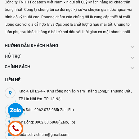
Công ty TNHH Fodatech Việt Nam xin gửi tới Quý khách hàng lời chào trân
trọng nhất! Công ty chúng tôi có đội ngũ kỹ sư và chuyên gia nước ngoài với
trình độ kỹ thuật cao. Phương châm của chúng tôi là cung cấp thiết bị chất
lượng cao với giá cả hợp lý và đặc biệt là chất lượng hậu mãi tốt. Chúng tôi
luôn phục vụ khách hàng ở bất cứ nơi đâu với thời gian có mặt nhanh nhất.
HƯỚNG DẪN KHÁCH HÀNG
HỖ TRỢ
CHÍNH SÁCH
LIÊN HỆ
Kho 4, Lô B2-4-7, Khu công nghiệp Nam Thăng Long,P. Thượng Cát ,
TP Hà Nội.êm- TP Hà Nội
Mrs Đào: 0962.073.085( Zalo,Fb)
Mr Đông: 0962.80.6868( Zalo, Fb)
fodatechvietnam@gmail.com