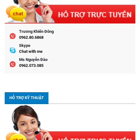
Trương Khiển Đông
0962.80.6868
Skype
Chat with me
Ms Nguyễn Đào
0962.073.085
HỖ TRỢ KỸ THUẬT