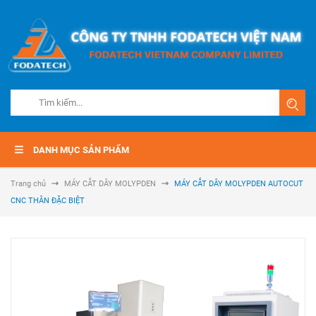
DANH MỤC SẢN PHẨM
Trang chủ
MÁY CẮT DÂY MOLYPDEN
MÁY CẮT DÂY MOLYPDEN AUTOCUT
CNC THÂN ĐẶC BIỆT