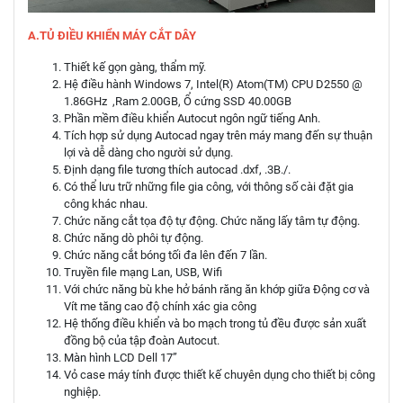
A.TỦ ĐIỀU KHIỂN MÁY CẮT DÂY
Thiết kế gọn gàng, thẩm mỹ.
Hệ điều hành Windows 7, Intel(R) Atom(TM) CPU D2550 @
1.86GHz ,Ram 2.00GB, Ổ cứng SSD 40.00GB
Phần mềm điều khiển Autocut ngôn ngữ tiếng Anh.
Tích hợp sử dụng Autocad ngay trên máy mang đến sự thuận
lợi và dễ dàng cho người sử dụng.
Định dạng file tương thích autocad .dxf, .3B./.
Có thể lưu trữ những file gia công, với thông số cài đặt gia
công khác nhau.
Chức năng cắt tọa độ tự động. Chức năng lấy tâm tự động.
Chức năng dò phôi tự động.
Chức năng cắt bóng tối đa lên đến 7 lần.
Truyền file mạng Lan, USB, Wifi
Với chức năng bù khe hở bánh răng ăn khớp giữa Động cơ và
Vít me tăng cao độ chính xác gia công
Hệ thống điều khiển và bo mạch trong tủ đều được sản xuất
đồng bộ của tập đoàn Autocut.
Màn hình LCD Dell 17”
Vỏ case máy tính được thiết kế chuyên dụng cho thiết bị công
nghiệp.