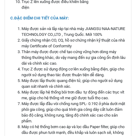
Trục Z lên xuống được điều khiển bằng
điện
C.ĐẶC ĐIỂM CHI TIẾT CỦA MÁY:
Máy được sản và lắp ráp tại nhà máy JIANGSU NAA-NATURE
TECHNOLOGY CO.,LTD , Trung Quốc. Mới 100%
Giấy chứng nhận CO, CQ, hồ sơ chứng nhận kỹ thuật của nhà
máy Certificate of Conformity
Thân máy được được chế tạo cứng vững hơn dòng máy
thông thường khác, do vậy mang đến sự gia công ổn định lâu
dài và chính xác cao.
Trục Z được sử dụng động cơ lên xuống bằng điện, giúp cho
người sử dụng thao tác được thuận tiện dễ dàng.
Máy được lắp thước quang điện tử, giúp cho người sử dụng
quan sát nhanh và chính xác.
Máy được lắp hệ thống bôi trơn dầu tự động đến các trục vít
me, giúp cho hệ thống vít me giữ được tuổi thọ cao.
Máy được lắp đầu vòi chống rung SPL- 0.192 ở phía dưới mặt
phôi gia công, giúp cho quá trình gia công dây cắt luôn đảm
bảo độ căng, không rung, tăng độ chính xác cao cho sản
phẩm.
Máy có hệ thống bơm cao áp và lọc dầu Paper filter, giúp cho
dầu được phun tưới mạnh, đều khắp và luôn sạch sẽ, không