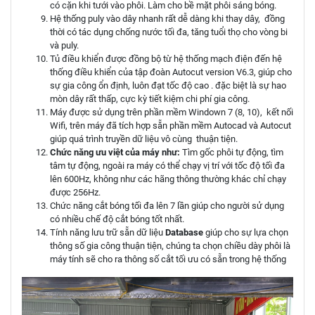
có cặn khi tưới vào phôi. Làm cho bề mặt phôi sáng bóng.
Hệ thống puly vào dây nhanh rất dễ dàng khi thay dây, đồng
thời có tác dụng chống nước tối đa, tăng tuổi thọ cho vòng bi
và puly.
Tủ điều khiển được đồng bộ từ hệ thống mạch điện đến hệ
thống điều khiển của tập đoàn Autocut version V6.3, giúp cho
sự gia công ổn định, luôn đạt tốc độ cao . đặc biệt là sự hao
mòn dây rất thấp, cực kỳ tiết kiệm chi phí gia công.
Máy được sử dụng trên phần mềm Windown 7 (8, 10), kết nối
Wifi, trên máy đã tích hợp sẵn phần mềm Autocad và Autocut
giúp quá trình truyền dữ liệu vô cùng thuận tiện.
Chức năng ưu việt của máy như:
Tìm gốc phôi tự động, tìm
tâm tự động, ngoài ra máy có thể chạy vị trí với tốc độ tối đa
lên 600Hz, không như các hãng thông thường khác chỉ chạy
được 256Hz.
Chức năng cắt bóng tối đa lên 7 lần giúp cho người sử dụng
có nhiều chế độ cắt bóng tốt nhất.
Tính năng lưu trữ sẵn dữ liệu
Database
giúp cho sự lựa chọn
thông số gia công thuận tiện, chúng ta chọn chiều dày phôi là
máy tính sẽ cho ra thông số cắt tối ưu có sẵn trong hệ thống