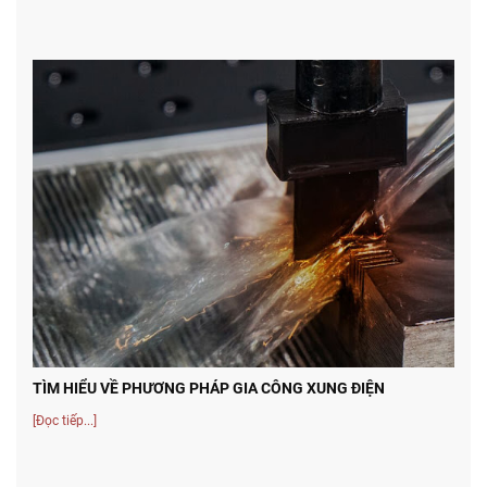
TÌM HIỂU VỀ PHƯƠNG PHÁP GIA CÔNG XUNG ĐIỆN
[Đọc tiếp...]