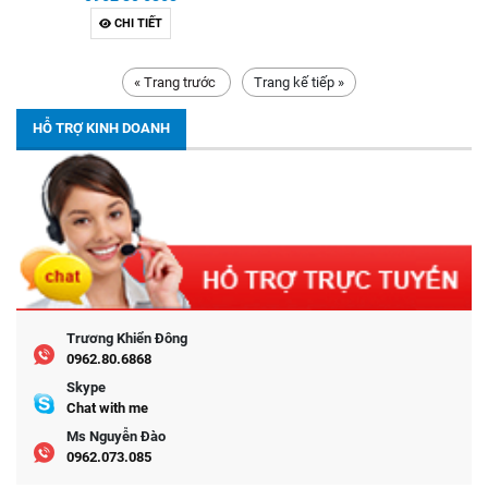
CHI TIẾT
« Trang trước
Trang kế tiếp »
HỖ TRỢ KINH DOANH
Trương Khiển Đông
0962.80.6868
Skype
Chat with me
Ms Nguyễn Đào
0962.073.085