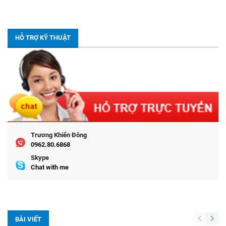
HỖ TRỢ KỸ THUẬT
Trương Khiển Đông
0962.80.6868
Skype
Chat with me
BÀI VIẾT