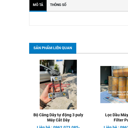
MÔ TẢ
THÔNG SỐ
SẢN PHẨM LIÊN QUAN
Bộ Căng Dây tự động 3 puly
Lọc Dầu Máy
Máy Cắt Dây
Filter P
Liên hệ : 0962.073.085-
Liên hệ : 096