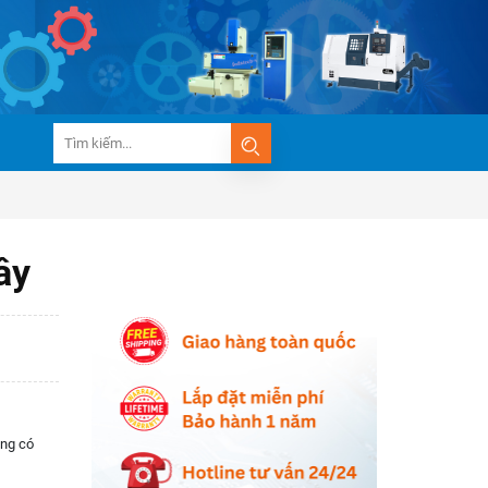
ây
àng có