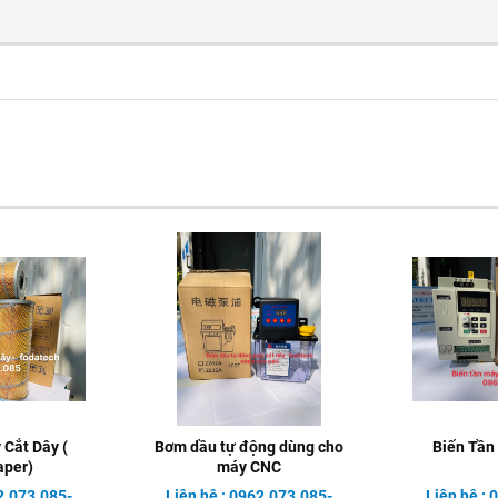
 Cắt Dây (
Bơm dầu tự động dùng cho
Biến Tần
aper)
máy CNC
2.073.085-
Liên hệ : 0962.073.085-
Liên hệ :