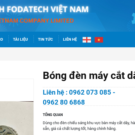
EO
TÀI LIỆU
TIN TỨC
LIÊN HỆ
Bóng đèn máy cắt d
Liên hệ : 0962 073 085 -
0962 80 6868
TỔNG QUAN
Dùng cho đèn chiếu sáng khu vực bàn máy cắt dây, h
sẵn, giá cả chất lượng tốt, hàng chính hãng.