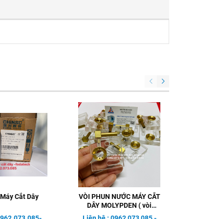
 Máy Cắt Dây
VÒI PHUN NƯỚC MÁY CẮT
VÒI PH
DÂY MOLYPDEN ( vòi
DÂY 
ngang)
 0962.073.085-
Liên hệ : 0962 073 085 -
Liên hệ