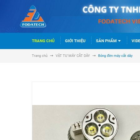
TRANG CHỦ
GIỚI THIỆU
SẢN PHẨM
VID
Trang chủ
VẬT TƯ MÁY CẮT DÂY
Bóng đèn máy cắt dây