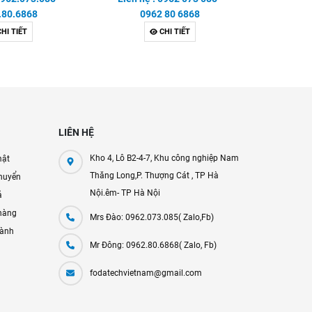
.80.6868
0962 80 6868
0
HI TIẾT
CHI TIẾT
LIÊN HỆ
Kho 4, Lô B2-4-7, Khu công nghiệp Nam
mật
Thăng Long,P. Thượng Cát , TP Hà
huyển
Nội.êm- TP Hà Nội
ả
hàng
Mrs Đào: 0962.073.085( Zalo,Fb)
hành
Mr Đông: 0962.80.6868( Zalo, Fb)
fodatechvietnam@gmail.com