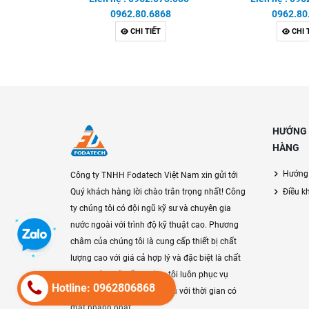
0962.80.6868
0962.80
CHI TIẾT
CHI 
HƯỚNG 
HÀNG
Hướng
Công ty TNHH Fodatech Việt Nam xin gửi tới
Quý khách hàng lời chào trân trọng nhất! Công
Điều k
ty chúng tôi có đội ngũ kỹ sư và chuyên gia
nước ngoài với trình độ kỹ thuật cao. Phương
châm của chúng tôi là cung cấp thiết bị chất
lượng cao với giá cả hợp lý và đặc biệt là chất
lượng hậu mãi tốt. Chúng tôi luôn phục vụ
Hotline: 0962806868
khách hàng ở bất cứ nơi đâu với thời gian có
mặt nhanh nhất.