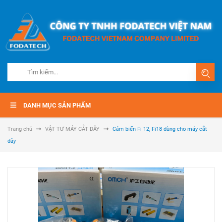
DANH MỤC SẢN PHẨM
Trang chủ
VẬT TƯ MÁY CẮT DÂY
Cảm biến Fi 12, Fi18 dùng cho máy cắt
dây