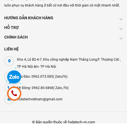
luôn phục vụ khách hàng ở bất cứ nơi đâu với thời gian có mặt nhanh nhất.
HƯỚNG DẪN KHÁCH HÀNG
HỖ TRỢ
CHÍNH SÁCH
LIÊN HỆ
Kho 4, Lô B2-4-7, Khu công nghiệp Nam Thăng Long,P. Thượng Cát ,
TP Hà Nội.êm- TP Hà Nội
Mrs Đào: 0962.073.085( Zalo,Fb)
Mr Đông: 0962.80.6868( Zalo, Fb)
fodatechvietnam@gmail.com
© Bản quyền thuộc về fodatech-vn.com