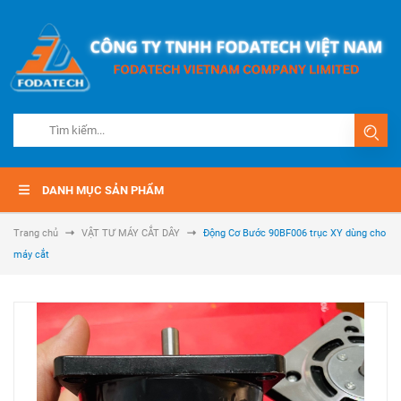
DANH MỤC SẢN PHẨM
Trang chủ
VẬT TƯ MÁY CẮT DÂY
Động Cơ Bước 90BF006 trục XY dùng cho
máy cắt