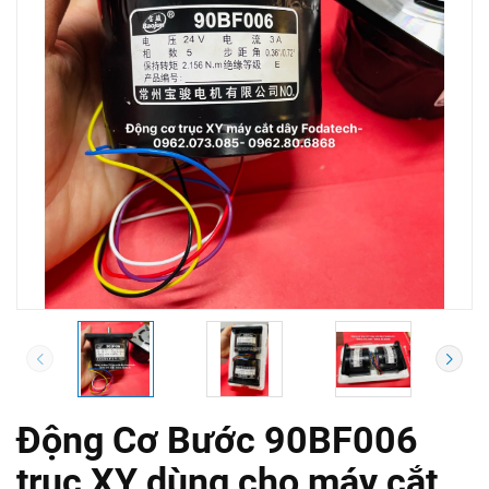
Động Cơ Bước 90BF006
trục XY dùng cho máy cắt